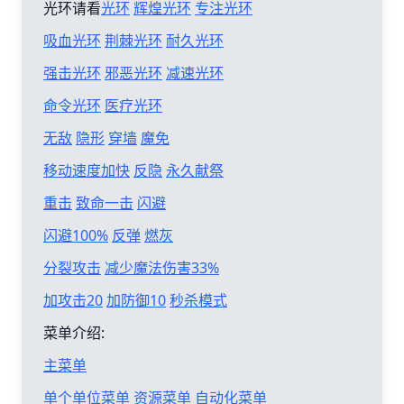
光环请看
光环
辉煌光环
专注光环
吸血光环
荆棘光环
耐久光环
强击光环
邪恶光环
减速光环
命令光环
医疗光环
无敌
隐形
穿墙
魔免
移动速度加快
反隐
永久献祭
重击
致命一击
闪避
闪避100%
反弹
燃灰
分裂攻击
减少魔法伤害33%
加攻击20
加防御10
秒杀模式
菜单介绍:
主菜单
单个单位菜单
资源菜单
自动化菜单