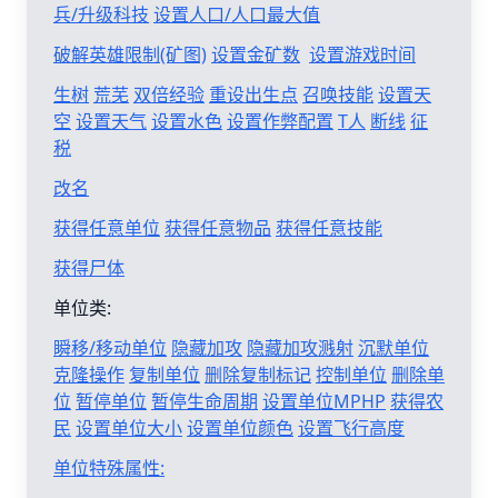
兵/升级科技
设置人口/人口最大值
破解英雄限制(矿图)
设置金矿数
设置游戏时间
生树
荒芜
双倍经验
重设出生点
召唤技能
设置天
空
设置天气
设置水色
设置作弊配置
T人
断线
征
税
改名
获得任意单位
获得任意物品
获得任意技能
获得尸体
单位类:
瞬移/移动单位
隐藏加攻
隐藏加攻溅射
沉默单位
克隆操作
复制单位
删除复制标记
控制单位
删除单
位
暂停单位
暂停生命周期
设置单位MPHP
获得农
民
设置单位大小
设置单位颜色
设置飞行高度
单位特殊属性: