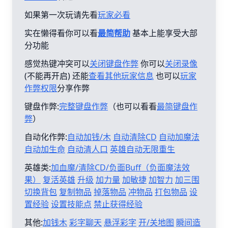
如果第一次玩请先看
玩家必看
实在懒得看你可以看
最简帮助
基本上能享受大部
分功能
感觉热键冲突可以
关闭键盘作弊
你可以
关闭录像
(不能再开启) 还能
查看其他玩家信息
也可以
玩家
作弊权限
分享作弊
键盘作弊:
完整键盘作弊
（也可以看看
最简键盘作
弊
）
自动化作弊:
自动加钱/木
自动清除CD
自动加魔法
自动加生命
自动清人口
英雄自动无限重生
英雄类:
加血魔/清除CD/负面Buff（负面魔法效
果）
复活英雄
升级
加力量
加敏捷
加智力
加三围
切换背包
复制物品
掉落物品
冲物品
打包物品
设
置经验
设置技能点
禁止获得经验
其他:
加钱木
彩字聊天
悬浮彩字
开/关地图
瞬间造