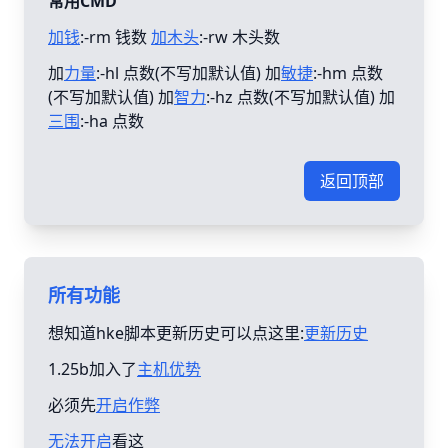
常用CMD
加钱
:-rm 钱数
加木头
:-rw 木头数
加
力量
:-hl 点数(不写加默认值) 加
敏捷
:-hm 点数
(不写加默认值) 加
智力
:-hz 点数(不写加默认值) 加
三围
:-ha 点数
返回顶部
所有功能
想知道hke脚本更新历史可以点这里:
更新历史
1.25b加入了
主机优势
必须先
开启作弊
无法开启
看这