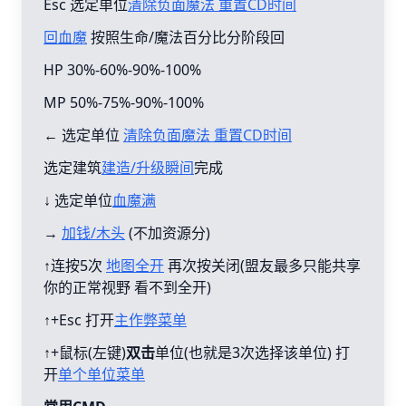
Esc 选定单位
清除负面魔法 重置CD时间
回血魔
按照生命/魔法百分比分阶段回
HP 30%-60%-90%-100%
MP 50%-75%-90%-100%
← 选定单位
清除负面魔法 重置CD时间
选定建筑
建造/升级瞬间
完成
↓ 选定单位
血魔满
→
加钱/木头
(不加资源分)
↑连按5次
地图全开
再次按关闭(盟友最多只能共享
你的正常视野 看不到全开)
↑+Esc 打开
主作弊菜单
↑+鼠标(左键)
双击
单位(也就是3次选择该单位) 打
开
单个单位菜单