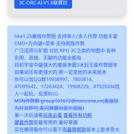
3C-ORC-AI-V1.6联赛III
hke1.25魔兽作弊图 支持单人/多人作弊 功能丰富
CMD+方向键+菜单 支持高隐作弊
广泛适用与矿图 对抗 RPG 3C之类的地图中 各种
实用、恶搞、无聊的功能全都有
目前宇宙中最强大的魔兽争霸3冰封王座作弊脚本
如果说还有更强大的 那一定是他的未来版本
你可以加QQ群19938997、7803814、
47099542、17263424、19908229、47929204找
人一起玩，反馈BUG
MSN作弊群
group101672@msnzone.cn
(直接加
为好友即可,发闪屏震动显示面板)
第一次玩请看
玩家必看
查看所有功能
键盘作弊
是最常用的 最好掌握
实在懒得看你可以看下面
最简帮助
基本上能享受大