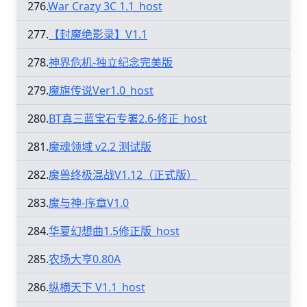
276.
War Crazy 3C 1.1_host
277.
【封魔绝影录】V1.1
278.
神界危机-独立纪念完美版
279.
魔旗传说Ver1.0_host
280.
BT真三蓝宝石专署2.6-修正_host
281.
魔魂领域 v2.2 测试版
282.
魔兽终极混战V1.12（正式版）
283.
魔与神-序章V1.0
284.
华夏幻想曲1.5修正版_host
285.
农场大亨0.80A
286.
纵横天下 V1.1_host