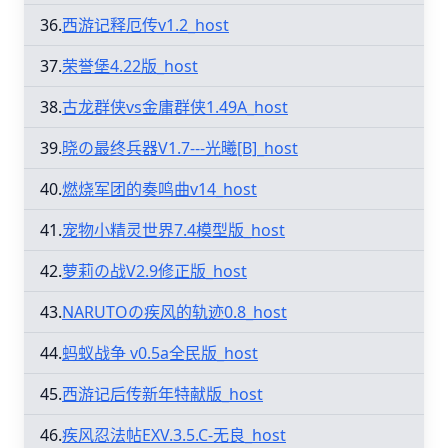
36.
西游记释厄传v1.2_host
37.
荣誉堡4.22版_host
38.
古龙群侠vs金庸群侠1.49A_host
39.
晓の最终兵器V1.7---光曦[B]_host
40.
燃烧军团的奏鸣曲v14_host
41.
宠物小精灵世界7.4模型版_host
42.
萝莉の战V2.9修正版_host
43.
NARUTOの疾风的轨迹0.8_host
44.
蚂蚁战争 v0.5a全民版_host
45.
西游记后传新年特献版_host
46.
疾风忍法帖EXV.3.5.C-无良_host