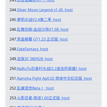
243.
远征诺森德-R1.1_host
244.
Silver Moon Legend v1.45_host
245.
萝莉の战V2.4第二季_host
246.
乱舞剑阁-血战沙场V1.5B_host
247.
冥皇颠覆 GT1.23 正式版_host
248.
FateFantasy_host
249.
龙族3C 080928_host
250.
NaRuTo忍者村大战[2.2逝去的英雄]_host
251.
Nanoha Fight Ap0.02 简体中文纪念版_host
252.
乱魔混世BetaⅠ_host
253.
火影忍者-晓进1.00正式版_host