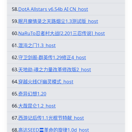
58.
DotA Allstars v6.54b AI CN_host
59.
眠月魔情录之天路烟尘1.3测试版_host
60.
NaRuTo忍者村大战[2.201三忍传说]_host
61.
混沌之门1.3_host
62.
守卫剑阁-群英传1.29修正4_host
63.
天地劫-魂之力量改革修改版2_host
64.
穿越火线CF幽灵模式_host
65.
奇异幻想1.20
66.
大哉昆仑1.2_host
67.
西游记后传1.1光棍节特献_host
68.
高达SEED〓革命的旋律1.0d_host