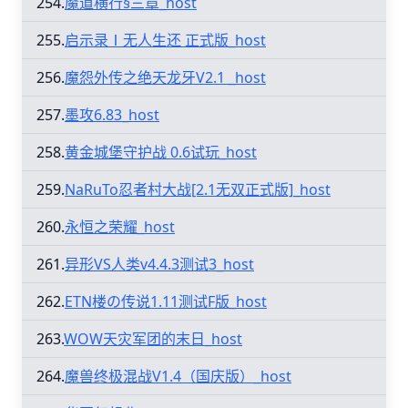
254.
魔道横行§三章_host
255.
启示录Ⅰ无人生还 正式版_host
256.
魔怨外传之绝天龙牙V2.1 _host
257.
墨攻6.83_host
258.
黄金城堡守护战 0.6试玩_host
259.
NaRuTo忍者村大战[2.1无双正式版]_host
260.
永恒之荣耀_host
261.
异形VS人类v4.4.3测试3_host
262.
ETN楼の传说1.11测试F版_host
263.
WOW天灾军团的末日_host
264.
魔兽终极混战V1.4（国庆版）_host