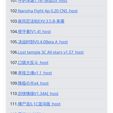
101.
守护冰城1.16--测试03_host
102.
Nanoha Fight Ap 0.20 CNS_host
103.
疾风忍法帖EXV.3.5.B-来袭
104.
夜守者[V1.4]_host
105.
决战时刻V0.4.0Beta A_host
106.
Lost temple 3C All-stars v1.57_host
107.
口袋大反斗_host
108.
竞技之魂v1.1_host
109.
降临の光x4_host
110.
剑侠情缘V1.34AI_host
111.
僵尸岛5.1C混沌版_host