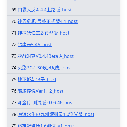
69.
口袋大反斗4.4上路版_host
70.
神界危机-最终正式版4.4_host
71.
神探狄仁杰2-转型版_host
72.
隋唐志5.4A_host
73.
决战时刻V0.4.4Beta A_host
74.
火影PC-1.30疾风幻想_host
75.
地下城与包子_host
76.
魔旗传说Ver1.12_host
77.
斗金传 测试版-0.09.46_host
78.
魔渡众生の九州缥缈录1.0测试版_host
79.
诸神避难所1.6测试版1_host