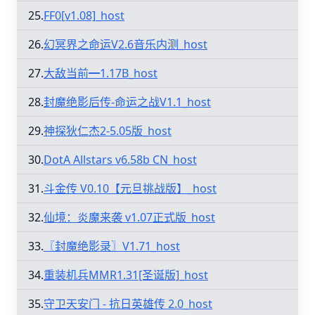
25.
FF0[v1.08]_host
26.
幻冥界之命运V2.6音乐内测_host
27.
大敌当前━1.17B_host
28.
封魔绝影后传-命运之战V1.1_host
29.
神探狄仁杰2-5.05版_host
30.
DotA Allstars v6.58b CN_host
31.
斗金传 V0.10【元旦挑战版】_host
32.
仙境：炎魔来袭 v1.07正式版_host
33.
〖封魔绝影录〗V1.71_host
34.
重装机兵MMR1.31[圣诞版]_host
35.
守卫天安门 - 抗日英雄传 2.0_host