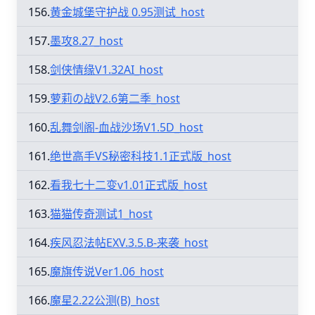
156.
黄金城堡守护战 0.95测试_host
157.
墨攻8.27_host
158.
剑侠情缘V1.32AI_host
159.
萝莉の战V2.6第二季_host
160.
乱舞剑阁-血战沙场V1.5D_host
161.
绝世高手VS秘密科技1.1正式版_host
162.
看我七十二变v1.01正式版_host
163.
猫猫传奇测试1_host
164.
疾风忍法帖EXV.3.5.B-来袭_host
165.
魔旗传说Ver1.06_host
166.
魔星2.22公测(B)_host