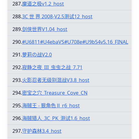
287.
魔道之极v1.2_host
288.
3C 世 界 2008-V2.5测试12_host
289.
剑侠世界V1.04_host
290.
#U6811#U4ebaVS#U708e#U9b54v5.16_FINAL
291.
萝莉の战V2.0
292.
寂静之夜_III_虫虫之战_7.71
293.
火影忍者无级别混战V3.8_host
294.
密宝之穴_Treasure_Cove_CN
295.
海贼王 - 狠角色Ⅱ r6_host
296.
海贼猎人_3C_PK_测试1.6_host
297.
守护森林3.4_host