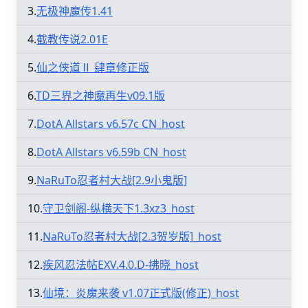
3.
无极神魔传1.41
4.
截教传说2.01E
5.
仙之侠道Ⅱ 肆章修正版
6.
TD三界之神魔再生v09.1版
7.
DotA Allstars v6.57c CN_host
8.
DotA Allstars v6.59b CN_host
9.
NaRuTo忍者村大战[2.9小鬼版]
10.
守卫剑阁-纵横天下1.3xz3_host
11.
NaRuTo忍者村大战[2.3贺岁版]_host
12.
疾风忍法帖EXV.4.0.D-拂晓_host
13.
仙境：炎魔来袭 v1.07正式版(修正)_host