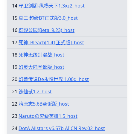
14.
守卫剑阁-纵横天下1.3xz2_host
15.
真三 超级BT正式版3.0_host
16.
群殴公园(Beta_9.23)_host
17.
死神_Bleach[1.41正式版]_host
18.
死神无级别混战_host
19.
幻灵大陆圣诞版_host
20.
幻兽传说De永恒世界 1.00d_host
21.
诛仙贰1.2_host
22.
隋唐志5.6B圣诞版_host
23.
Narutoの究级英雄1.5_host
24.
DotA Allstars v6.57b AI CN Rev.02_host