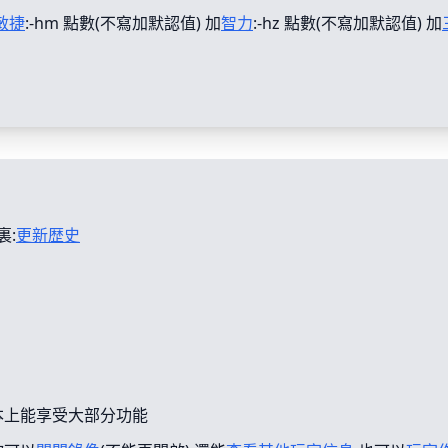
敏捷
:-hm 點數(不寫加默認值) 加
智力
:-hz 點數(不寫加默認值) 加
裏:
更新歴史
本上能享受大部分功能