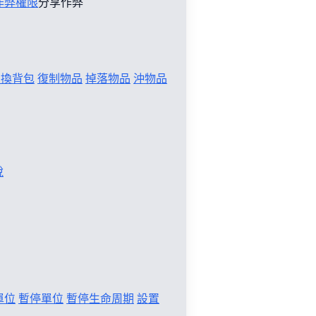
作弊權限
分享作弊
切換背包
復制物品
掉落物品
沖物品
稅
單位
暫停單位
暫停生命周期
設置