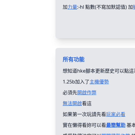
加
力量
:-hl 點數(不寫加默認值) 加
所有功能
想知道hke腳本更新歴史可以點這
1.25b加入了
主機優勢
必須先
開啟作弊
無法開啟
看這
如果第一次玩請先看
玩家必看
實在懶得看妳可以看
最簡幫助
基