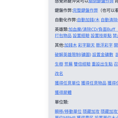
感覺熱鍵沖突可以
關閉鍵盤作弊
鍵盤作弊:
完整鍵盤作弊
（也可以
自動化作弊:
自動加錢/木
自動清除
英雄類:
加血魔/清除CD/負面Buf
打包物品
設置經驗
設置技能點
禁
其他:
加錢木
彩字聊天
懸浮彩字
開
破解英雄限制(礦圖)
設置金礦數
生樹
荒蕪
雙倍經驗
重設出生點
召
改名
獲得任意單位
獲得任意物品
獲得
獲得屍體
單位類:
瞬移/移動單位
隱藏加攻
隱藏加攻
單位MPHP
獲得農民
設置單位大