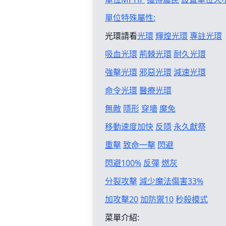
單位特殊屬性:
光環請看
光環
輝煌光環
專註光環
吸血光環
荊棘光環
耐久光環
強擊光環
邪惡光環
減速光環
命令光環
醫療光環
無敵
隱形
穿墻
魔免
移動速度加快
反隱
永久獻祭
重擊
致命一擊
閃避
閃避100%
反彈
燃灰
分裂攻擊
減少魔法傷害33%
加攻擊20
加防禦10
秒殺模式
菜單介紹: