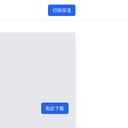
切換深淺
點此下載