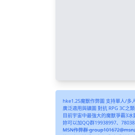
hke1.25魔獸作弊圖 支持單人/
廣泛適用與礦圖 對抗 RPG 3C
目前宇宙中最強大的魔獸爭霸3冰
妳可以加QQ群19938997、78038
MSN作弊群 group101672@m