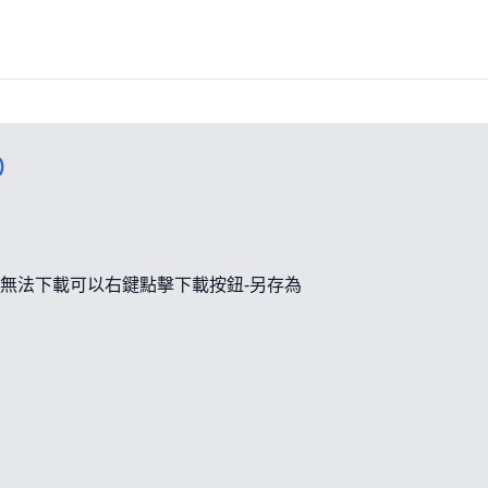
)
無法下載可以右鍵點擊下載按鈕-另存為