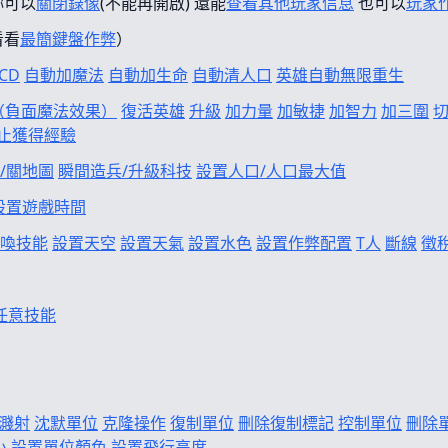
妳可以
關閉錄像
(不能再開啟) 還能
查看其他玩家信息
也可以
玩家
看看
最簡鍵盤作弊
）
CD
自動加魔法
自動加生命
自動清人口
英雄自動無限重生
f（負面魔法效果）
復活英雄
升級
加力量
加敏捷
加智力
加三圍
止獲得經驗
/關地圖
瞬間造兵/升級科技
設置人口/人口最大值
設置遊戲時間
喚技能
設置天空
設置天氣
設置水色
設置作弊配置
T人
斷線
徵
任意技能
濺射
沈默單位
克隆操作
復制單位
刪除復制標記
控制單位
刪除
小
設置單位顏色
設置飛行高度