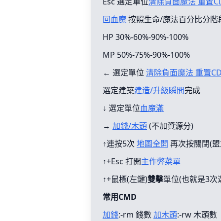
Esc 選定單位
清除負面魔法 重置C
回血魔
按照生命/魔法百分比分階
HP 30%-60%-90%-100%
MP 50%-75%-90%-100%
← 選定單位
清除負面魔法 重置C
選定建築
建造/升級瞬間
完成
↓ 選定單位
血魔滿
→
加錢/木頭
(不加資源分)
↑連按5次
地圖全開
再次按關閉(盟
↑+Esc 打開
主作弊菜單
↑+鼠標(左鍵)
雙擊
單位(也就是3次
常用CMD
加錢
:-rm 錢數
加木頭
:-rw 木頭數