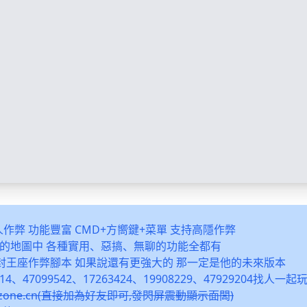
多人作弊 功能豐富 CMD+方嚮鍵+菜單 支持高隱作弊
之類的地圖中 各種實用、惡搞、無聊的功能全都有
封王座作弊腳本 如果說還有更強大的 那一定是他的未來版本
14、47099542、17263424、19908229、47929204找人一
snzone.cn(直接加為好友即可,發閃屏震動顯示面闆)