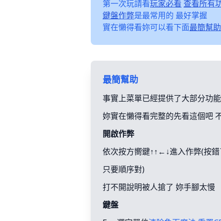
第一次玩請看
玩家必看
查看所有
鍵盤作弊
是最常用的 最好掌握
實在懶得看妳可以看下面
最簡幫助
最簡幫助
事實上菜單已經提供了大部分功能
妳實在懶得看完整的先看這個吧 
開啟作弊
依次按方嚮鍵↑↑←↓進入作弊(按
只要順序對)
打不開說明被人搶了 妳手腳太慢
鍵盤