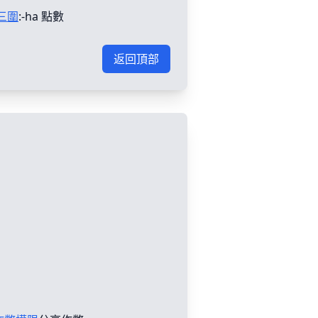
三圍
:-ha 點數
返回頂部