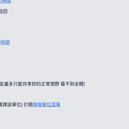
D時間
段回
D時間
友最多只能共享妳的正常視野 看不到全開)
選擇該單位) 打開
單個單位菜單