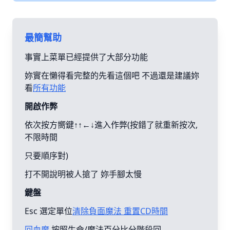
最簡幫助
事實上菜單已經提供了大部分功能
妳實在懶得看完整的先看這個吧 不過還是建議妳
看
所有功能
開啟作弊
依次按方嚮鍵↑↑←↓進入作弊(按錯了就重新按次,
不限時間
只要順序對)
打不開說明被人搶了 妳手腳太慢
鍵盤
Esc 選定單位
清除負面魔法 重置CD時間
回血魔
按照生命/魔法百分比分階段回