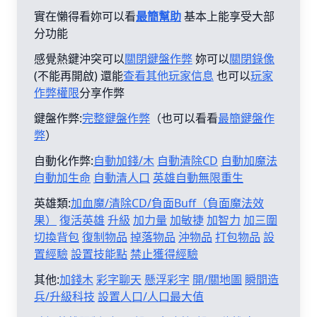
實在懶得看妳可以看
最簡幫助
基本上能享受大部
分功能
感覺熱鍵沖突可以
關閉鍵盤作弊
妳可以
關閉錄像
(不能再開啟) 還能
查看其他玩家信息
也可以
玩家
作弊權限
分享作弊
鍵盤作弊:
完整鍵盤作弊
（也可以看看
最簡鍵盤作
弊
）
自動化作弊:
自動加錢/木
自動清除CD
自動加魔法
自動加生命
自動清人口
英雄自動無限重生
英雄類:
加血魔/清除CD/負面Buff（負面魔法效
果）
復活英雄
升級
加力量
加敏捷
加智力
加三圍
切換背包
復制物品
掉落物品
沖物品
打包物品
設
置經驗
設置技能點
禁止獲得經驗
其他:
加錢木
彩字聊天
懸浮彩字
開/關地圖
瞬間造
兵/升級科技
設置人口/人口最大值