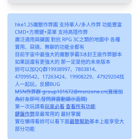
hke1.25魔獸作弊圖 支持單人/多人作弊 功能豐富
CMD+方嚮鍵+菜單 支持高隱作弊
廣泛適用與礦圖 對抗 RPG 3C之類的地圖中 各種
實用、惡搞、無聊的功能全都有
目前宇宙中最強大的魔獸爭霸3冰封王座作弊腳本
如果說還有更強大的 那一定是他的未來版本
妳可以加QQ群19938997、7803814、
47099542、17263424、19908229、47929204找
人一起玩，反饋BUG
MSN作弊群 group101672@msnzone.cn(直接加
為好友即可,發閃屏震動顯示面闆)
第一次玩請看
玩家必看
查看所有功能
鍵盤作弊
是最常用的 最好掌握
實在懶得看妳可以看下面
最簡幫助
基本上能享受大
部分功能