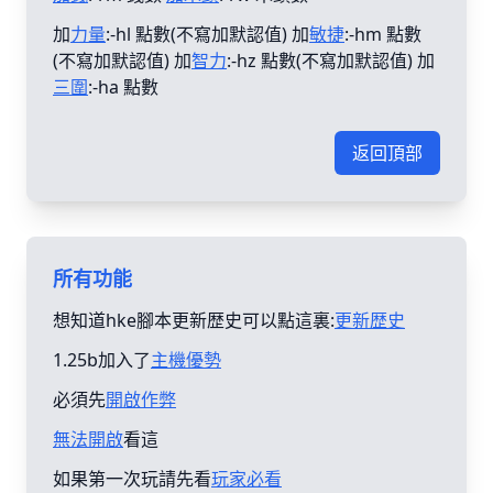
加
力量
:-hl 點數(不寫加默認值) 加
敏捷
:-hm 點數
(不寫加默認值) 加
智力
:-hz 點數(不寫加默認值) 加
三圍
:-ha 點數
返回頂部
所有功能
想知道hke腳本更新歴史可以點這裏:
更新歴史
1.25b加入了
主機優勢
必須先
開啟作弊
無法開啟
看這
如果第一次玩請先看
玩家必看