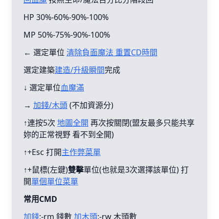
HP 30%-60%-90%-100%
MP 50%-75%-90%-100%
← 選定單位
清除負面魔法 重置CD時間
選定建築
建造/升級瞬間
完成
↓ 選定單位
血魔滿
→
加錢/木頭
(不加資源分)
↑連按5次
地圖全開
再次按關閉(盟友最多只能共享
妳的正常視野 看不到全開)
↑+Esc 打開
主作弊菜單
↑+鼠標(左鍵)
雙擊
單位(也就是3次選擇該單位) 打
開
單個單位菜單
常用CMD
加錢
:-rm 錢數
加木頭
:-rw 木頭數