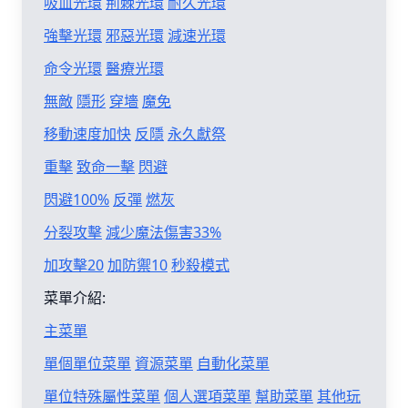
吸血光環
荊棘光環
耐久光環
強擊光環
邪惡光環
減速光環
命令光環
醫療光環
無敵
隱形
穿墻
魔免
移動速度加快
反隱
永久獻祭
重擊
致命一擊
閃避
閃避100%
反彈
燃灰
分裂攻擊
減少魔法傷害33%
加攻擊20
加防禦10
秒殺模式
菜單介紹:
主菜單
單個單位菜單
資源菜單
自動化菜單
單位特殊屬性菜單
個人選項菜單
幫助菜單
其他玩