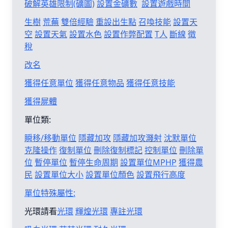
破解英雄限制(礦圖)
設置金礦數
設置遊戲時間
生樹
荒蕪
雙倍經驗
重設出生點
召喚技能
設置天
空
設置天氣
設置水色
設置作弊配置
T人
斷線
徵
稅
改名
獲得任意單位
獲得任意物品
獲得任意技能
獲得屍體
單位類:
瞬移/移動單位
隱藏加攻
隱藏加攻濺射
沈默單位
克隆操作
復制單位
刪除復制標記
控制單位
刪除單
位
暫停單位
暫停生命周期
設置單位MPHP
獲得農
民
設置單位大小
設置單位顏色
設置飛行高度
單位特殊屬性:
光環請看
光環
輝煌光環
專註光環