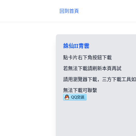
回到首頁
誅仙II青雲
點卡片右下角按鈕下載
若無法下載請刷新本頁再試
請用瀏覽器下載，三方下載工具如
無法下載可聯繫