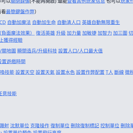
妳可以
關閉錄像
(不能再開啟) 還能
查看其他玩家信息
也可以
玩家
看看
最簡鍵盤作弊
）
CD
自動加魔法
自動加生命
自動清人口
英雄自動無限重生
f（負面魔法效果）
復活英雄
升級
加力量
加敏捷
加智力
加三圍
止獲得經驗
/關地圖
瞬間造兵/升級科技
設置人口/人口最大值
設置遊戲時間
喚技能
設置天空
設置天氣
設置水色
設置作弊配置
T人
斷線
徵
任意技能
濺射
沈默單位
克隆操作
復制單位
刪除復制標記
控制單位
刪除
小
設置單位顏色
設置飛行高度