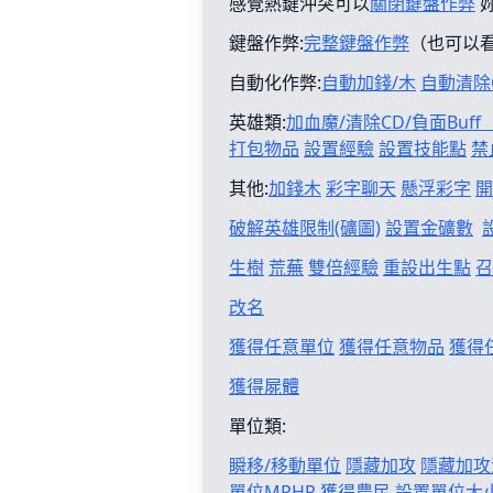
感覺熱鍵沖突可以
關閉鍵盤作弊
鍵盤作弊:
完整鍵盤作弊
（也可以
自動化作弊:
自動加錢/木
自動清除
英雄類:
加血魔/清除CD/負面Buf
打包物品
設置經驗
設置技能點
禁
其他:
加錢木
彩字聊天
懸浮彩字
開
破解英雄限制(礦圖)
設置金礦數
生樹
荒蕪
雙倍經驗
重設出生點
召
改名
獲得任意單位
獲得任意物品
獲得
獲得屍體
單位類:
瞬移/移動單位
隱藏加攻
隱藏加攻
單位MPHP
獲得農民
設置單位大