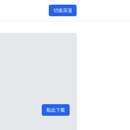
切換深淺
點此下載