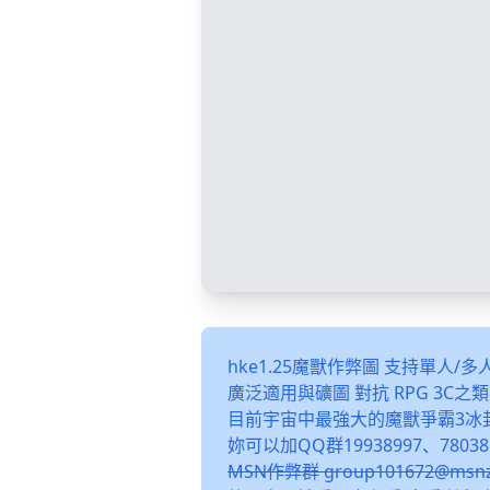
hke1.25魔獸作弊圖 支持單人/
廣泛適用與礦圖 對抗 RPG 3C
目前宇宙中最強大的魔獸爭霸3冰
妳可以加QQ群19938997、78038
MSN作弊群 group101672@m