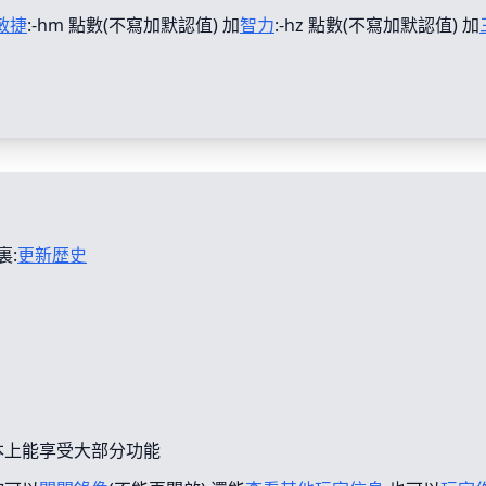
敏捷
:-hm 點數(不寫加默認值) 加
智力
:-hz 點數(不寫加默認值) 加
裏:
更新歴史
本上能享受大部分功能