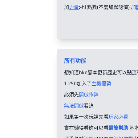
加
力量
:-hl 點數(不寫加默認值) 加
所有功能
想知道hke腳本更新歴史可以點這
1.25b加入了
主機優勢
必須先
開啟作弊
無法開啟
看這
如果第一次玩請先看
玩家必看
實在懶得看妳可以看
最簡幫助
基