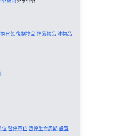
作弊權限
分享作弊
切換背包
復制物品
掉落物品
沖物品
稅
單位
暫停單位
暫停生命周期
設置