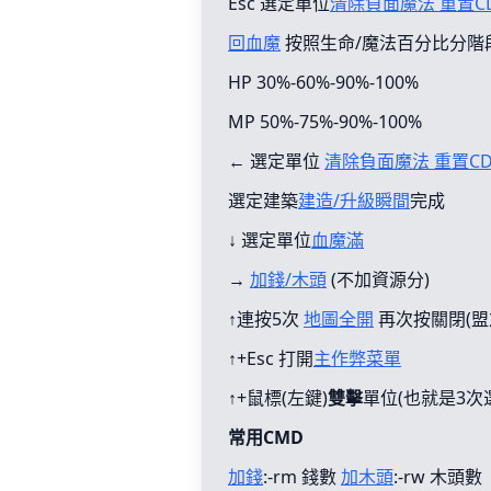
Esc 選定單位
清除負面魔法 重置C
回血魔
按照生命/魔法百分比分階
HP 30%-60%-90%-100%
MP 50%-75%-90%-100%
← 選定單位
清除負面魔法 重置C
選定建築
建造/升級瞬間
完成
↓ 選定單位
血魔滿
→
加錢/木頭
(不加資源分)
↑連按5次
地圖全開
再次按關閉(盟
↑+Esc 打開
主作弊菜單
↑+鼠標(左鍵)
雙擊
單位(也就是3次
常用CMD
加錢
:-rm 錢數
加木頭
:-rw 木頭數