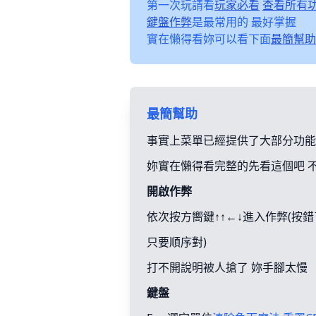
第一次玩請看
玩家必看
查看所有
鍵盤作弊
是最常用的 最好掌握
實在懶得看妳可以看下面
最簡幫助
最簡幫助
事實上菜單已經提供了大部分功能
妳實在懶得看完整的先看這個吧 
開啟作弊
依次按方嚮鍵↑↑←↓進入作弊(按
只要順序對)
打不開說明被人搶了 妳手腳太慢
鍵盤