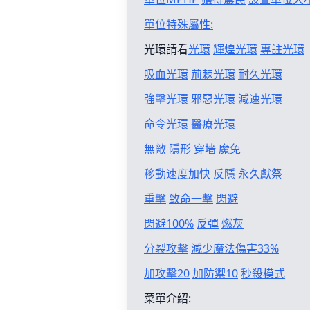
單位特殊屬性:
光環請看
光環
輝煌光環
專註光環
吸血光環
荊棘光環
耐久光環
強擊光環
邪惡光環
減速光環
命令光環
醫療光環
無敵
隱形
穿墻
魔免
移動速度加快
反隱
永久獻祭
重擊
致命一擊
閃避
閃避100%
反彈
燃灰
分裂攻擊
減少魔法傷害33%
加攻擊20
加防禦10
秒殺模式
菜單介紹: