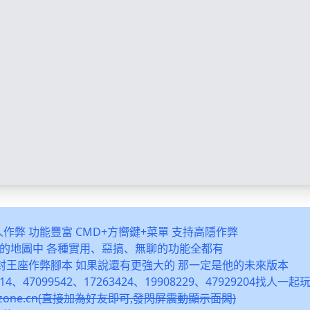
多人作弊 功能豐富 CMD+方嚮鍵+菜單 支持高隱作弊
之類的地圖中 各種實用、惡搞、無聊的功能全都有
封王座作弊腳本 如果說還有更強大的 那一定是他的未來版本
14、47099542、17263424、19908229、47929204找人一
snzone.cn(直接加為好友即可,發閃屏震動顯示面闆)