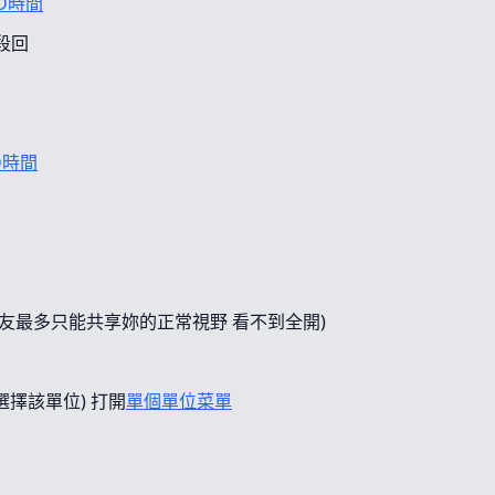
D時間
段回
D時間
友最多只能共享妳的正常視野 看不到全開)
選擇該單位) 打開
單個單位菜單