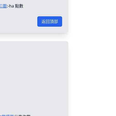
三圍
:-ha 點數
返回頂部