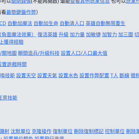
妳可以
關閉錄像
(不能再開啟) 還能
查看其他玩家信息
也可以
玩家
看看
最簡鍵盤作弊
）
CD
自動加魔法
自動加生命
自動清人口
英雄自動無限重生
f（負面魔法效果）
復活英雄
升級
加力量
加敏捷
加智力
加三圍
止獲得經驗
/關地圖
瞬間造兵/升級科技
設置人口/人口最大值
設置遊戲時間
喚技能
設置天空
設置天氣
設置水色
設置作弊配置
T人
斷線
徵
任意技能
濺射
沈默單位
克隆操作
復制單位
刪除復制標記
控制單位
刪除
小
設置單位顏色
設置飛行高度