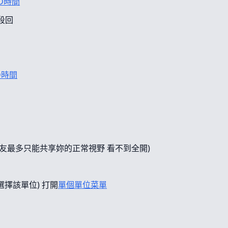
D時間
段回
D時間
友最多只能共享妳的正常視野 看不到全開)
選擇該單位) 打開
單個單位菜單