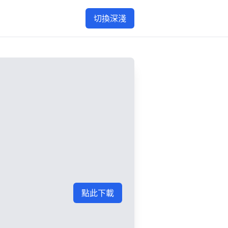
切換深淺
點此下載