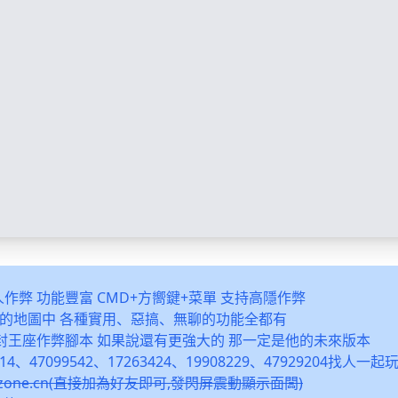
多人作弊 功能豐富 CMD+方嚮鍵+菜單 支持高隱作弊
之類的地圖中 各種實用、惡搞、無聊的功能全都有
封王座作弊腳本 如果說還有更強大的 那一定是他的未來版本
14、47099542、17263424、19908229、47929204找人一
snzone.cn(直接加為好友即可,發閃屏震動顯示面闆)