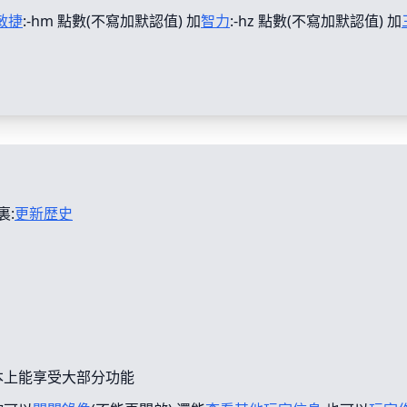
敏捷
:-hm 點數(不寫加默認值) 加
智力
:-hz 點數(不寫加默認值) 加
裏:
更新歴史
本上能享受大部分功能