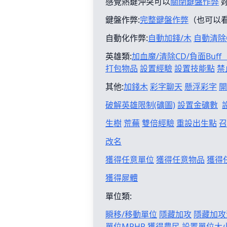
感覺熱鍵沖突可以
關閉鍵盤作弊
鍵盤作弊:
完整鍵盤作弊
（也可以
自動化作弊:
自動加錢/木
自動清除
英雄類:
加血魔/清除CD/負面Buf
打包物品
設置經驗
設置技能點
禁
其他:
加錢木
彩字聊天
懸浮彩字
開
破解英雄限制(礦圖)
設置金礦數
生樹
荒蕪
雙倍經驗
重設出生點
召
改名
獲得任意單位
獲得任意物品
獲得
獲得屍體
單位類:
瞬移/移動單位
隱藏加攻
隱藏加攻
單位MPHP
獲得農民
設置單位大