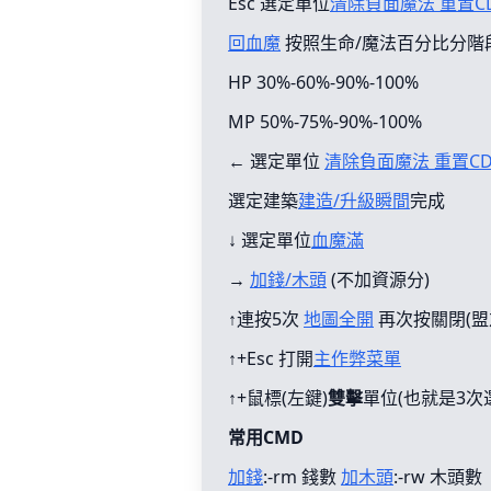
Esc 選定單位
清除負面魔法 重置C
回血魔
按照生命/魔法百分比分階
HP 30%-60%-90%-100%
MP 50%-75%-90%-100%
← 選定單位
清除負面魔法 重置C
選定建築
建造/升級瞬間
完成
↓ 選定單位
血魔滿
→
加錢/木頭
(不加資源分)
↑連按5次
地圖全開
再次按關閉(盟
↑+Esc 打開
主作弊菜單
↑+鼠標(左鍵)
雙擊
單位(也就是3次
常用CMD
加錢
:-rm 錢數
加木頭
:-rw 木頭數