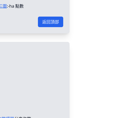
三圍
:-ha 點數
返回頂部