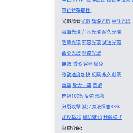
單位特殊屬性:
光環請看
光環
輝煌光環
專註光環
吸血光環
荊棘光環
耐久光環
強擊光環
邪惡光環
減速光環
命令光環
醫療光環
無敵
隱形
穿墻
魔免
移動速度加快
反隱
永久獻祭
重擊
致命一擊
閃避
閃避100%
反彈
燃灰
分裂攻擊
減少魔法傷害33%
加攻擊20
加防禦10
秒殺模式
菜單介紹: