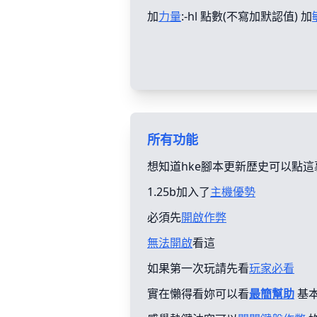
加
力量
:-hl 點數(不寫加默認值) 加
所有功能
想知道hke腳本更新歴史可以點這
1.25b加入了
主機優勢
必須先
開啟作弊
無法開啟
看這
如果第一次玩請先看
玩家必看
實在懶得看妳可以看
最簡幫助
基