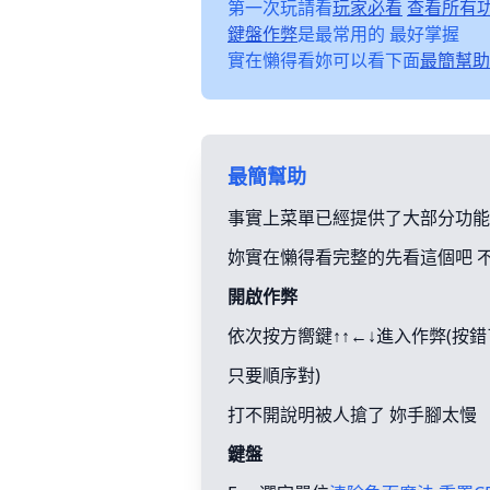
第一次玩請看
玩家必看
查看所有
鍵盤作弊
是最常用的 最好掌握
實在懶得看妳可以看下面
最簡幫助
最簡幫助
事實上菜單已經提供了大部分功能
妳實在懶得看完整的先看這個吧 
開啟作弊
依次按方嚮鍵↑↑←↓進入作弊(按
只要順序對)
打不開說明被人搶了 妳手腳太慢
鍵盤