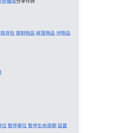
作弊權限
分享作弊
切換背包
復制物品
掉落物品
沖物品
稅
單位
暫停單位
暫停生命周期
設置