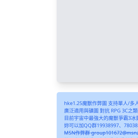
hke1.25魔獸作弊圖 支持單人/
廣泛適用與礦圖 對抗 RPG 3C
目前宇宙中最強大的魔獸爭霸3冰
妳可以加QQ群19938997、78038
MSN作弊群 group101672@m