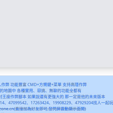
多人作弊 功能豐富 CMD+方嚮鍵+菜單 支持高隱作弊
之類的地圖中 各種實用、惡搞、無聊的功能全都有
封王座作弊腳本 如果說還有更強大的 那一定是他的未來版本
14、47099542、17263424、19908229、47929204找人一
snzone.cn(直接加為好友即可,發閃屏震動顯示面闆)