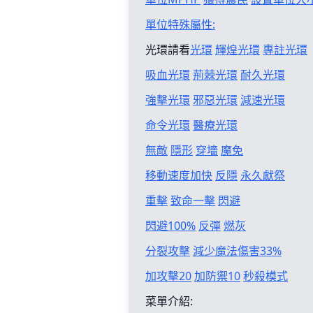
單位特殊屬性:
光環請看
光環
輝煌光環
專註光環
吸血光環
荊棘光環
耐久光環
強擊光環
邪惡光環
減速光環
命令光環
醫療光環
無敵
隱形
穿墻
魔免
移動速度加快
反隱
永久獻祭
重擊
致命一擊
閃避
閃避100%
反彈
燃灰
分裂攻擊
減少魔法傷害33%
加攻擊20
加防禦10
秒殺模式
菜單介紹: