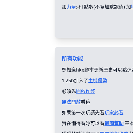
加
力量
:-hl 點數(不寫加默認值) 加
所有功能
想知道hke腳本更新歴史可以點這
1.25b加入了
主機優勢
必須先
開啟作弊
無法開啟
看這
如果第一次玩請先看
玩家必看
實在懶得看妳可以看
最簡幫助
基