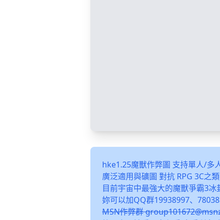
hke1.25魔獸作弊圖 支持單人/
廣泛適用與礦圖 對抗 RPG 3C
目前宇宙中最強大的魔獸爭霸3冰
妳可以加QQ群19938997、78038
MSN作弊群 group101672@m