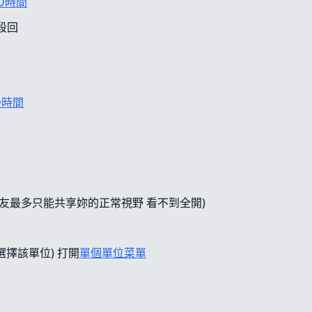
D時間
段回
D時間
友最多只能共享妳的正常視野 看不到全開)
選擇該單位) 打開
單個單位菜單