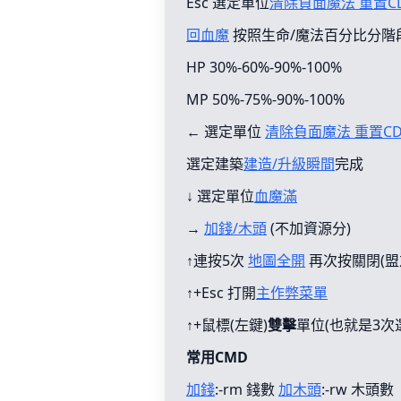
Esc 選定單位
清除負面魔法 重置C
回血魔
按照生命/魔法百分比分階
HP 30%-60%-90%-100%
MP 50%-75%-90%-100%
← 選定單位
清除負面魔法 重置C
選定建築
建造/升級瞬間
完成
↓ 選定單位
血魔滿
→
加錢/木頭
(不加資源分)
↑連按5次
地圖全開
再次按關閉(盟
↑+Esc 打開
主作弊菜單
↑+鼠標(左鍵)
雙擊
單位(也就是3次
常用CMD
加錢
:-rm 錢數
加木頭
:-rw 木頭數