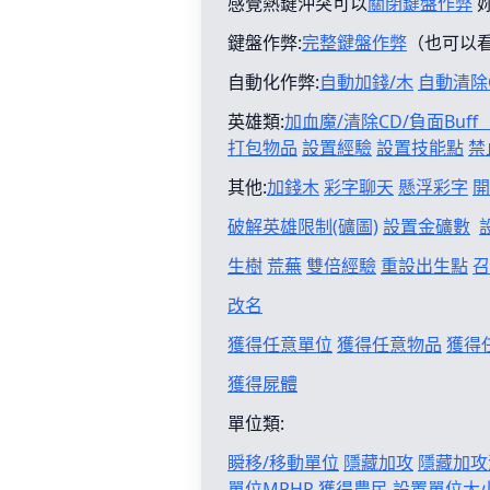
感覺熱鍵沖突可以
關閉鍵盤作弊
鍵盤作弊:
完整鍵盤作弊
（也可以
自動化作弊:
自動加錢/木
自動清除
英雄類:
加血魔/清除CD/負面Buf
打包物品
設置經驗
設置技能點
禁
其他:
加錢木
彩字聊天
懸浮彩字
開
破解英雄限制(礦圖)
設置金礦數
生樹
荒蕪
雙倍經驗
重設出生點
召
改名
獲得任意單位
獲得任意物品
獲得
獲得屍體
單位類:
瞬移/移動單位
隱藏加攻
隱藏加攻
單位MPHP
獲得農民
設置單位大