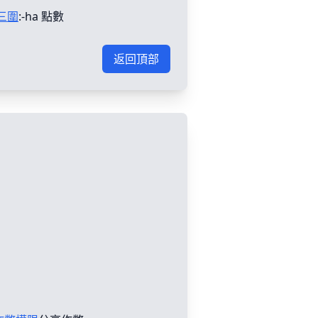
三圍
:-ha 點數
返回頂部