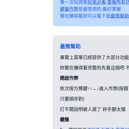
第一次玩請看
玩家必看
查看所有
鍵盤作弊
是最常用的 最好掌握
實在懶得看妳可以看下面
最簡幫助
最簡幫助
事實上菜單已經提供了大部分功能
妳實在懶得看完整的先看這個吧 
開啟作弊
依次按方嚮鍵↑↑←↓進入作弊(按
只要順序對)
打不開說明被人搶了 妳手腳太慢
鍵盤