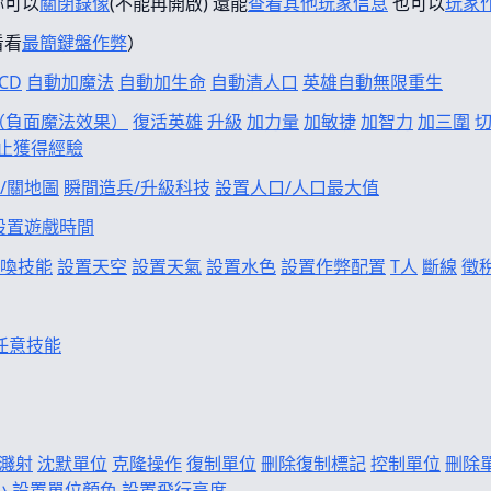
妳可以
關閉錄像
(不能再開啟) 還能
查看其他玩家信息
也可以
玩家
看看
最簡鍵盤作弊
）
CD
自動加魔法
自動加生命
自動清人口
英雄自動無限重生
f（負面魔法效果）
復活英雄
升級
加力量
加敏捷
加智力
加三圍
止獲得經驗
/關地圖
瞬間造兵/升級科技
設置人口/人口最大值
設置遊戲時間
喚技能
設置天空
設置天氣
設置水色
設置作弊配置
T人
斷線
徵
任意技能
濺射
沈默單位
克隆操作
復制單位
刪除復制標記
控制單位
刪除
小
設置單位顏色
設置飛行高度