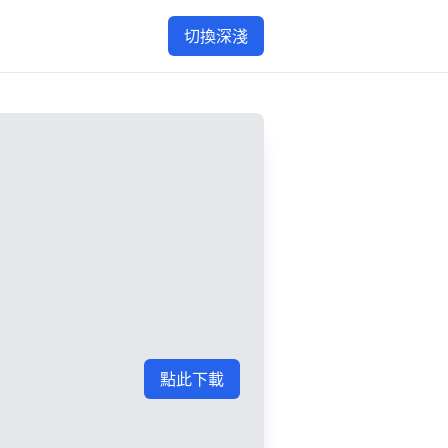
切換深淺
點此下載