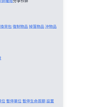
作弊權限
分享作弊
切換背包
復制物品
掉落物品
沖物品
稅
單位
暫停單位
暫停生命周期
設置