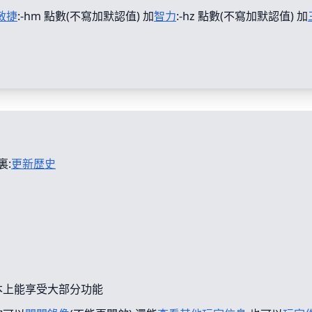
敏捷
:-hm 點數(不寫加默認值) 加
智力
:-hz 點數(不寫加默認值) 加
裏:
更新歴史
本上能享受大部分功能