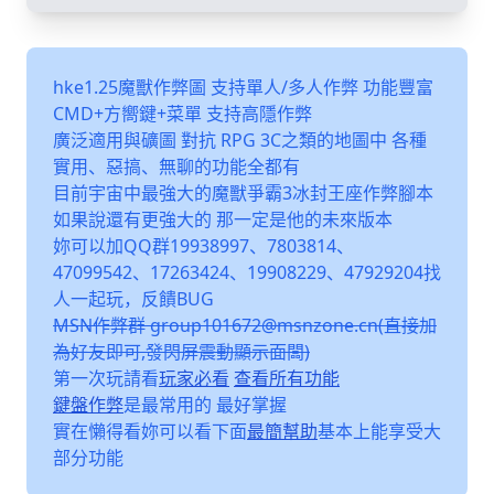
hke1.25魔獸作弊圖 支持單人/多人作弊 功能豐富
CMD+方嚮鍵+菜單 支持高隱作弊
廣泛適用與礦圖 對抗 RPG 3C之類的地圖中 各種
實用、惡搞、無聊的功能全都有
目前宇宙中最強大的魔獸爭霸3冰封王座作弊腳本
如果說還有更強大的 那一定是他的未來版本
妳可以加QQ群19938997、7803814、
47099542、17263424、19908229、47929204找
人一起玩，反饋BUG
MSN作弊群 group101672@msnzone.cn(直接加
為好友即可,發閃屏震動顯示面闆)
第一次玩請看
玩家必看
查看所有功能
鍵盤作弊
是最常用的 最好掌握
實在懶得看妳可以看下面
最簡幫助
基本上能享受大
部分功能