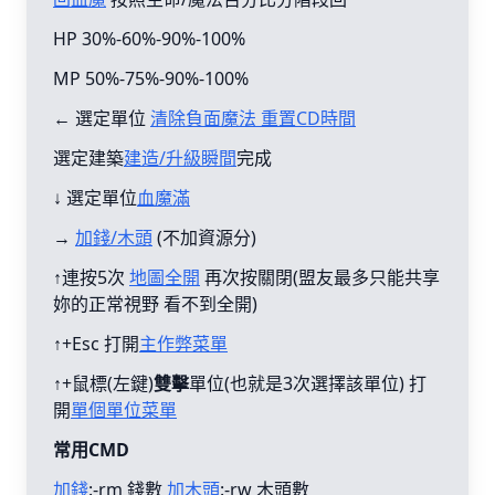
HP 30%-60%-90%-100%
MP 50%-75%-90%-100%
← 選定單位
清除負面魔法 重置CD時間
選定建築
建造/升級瞬間
完成
↓ 選定單位
血魔滿
→
加錢/木頭
(不加資源分)
↑連按5次
地圖全開
再次按關閉(盟友最多只能共享
妳的正常視野 看不到全開)
↑+Esc 打開
主作弊菜單
↑+鼠標(左鍵)
雙擊
單位(也就是3次選擇該單位) 打
開
單個單位菜單
常用CMD
加錢
:-rm 錢數
加木頭
:-rw 木頭數