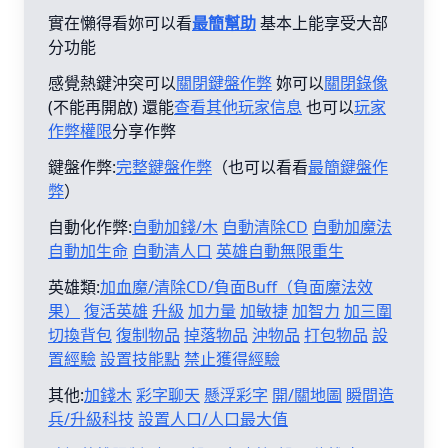
實在懶得看妳可以看
最簡幫助
基本上能享受大部
分功能
感覺熱鍵沖突可以
關閉鍵盤作弊
妳可以
關閉錄像
(不能再開啟) 還能
查看其他玩家信息
也可以
玩家
作弊權限
分享作弊
鍵盤作弊:
完整鍵盤作弊
（也可以看看
最簡鍵盤作
弊
）
自動化作弊:
自動加錢/木
自動清除CD
自動加魔法
自動加生命
自動清人口
英雄自動無限重生
英雄類:
加血魔/清除CD/負面Buff（負面魔法效
果）
復活英雄
升級
加力量
加敏捷
加智力
加三圍
切換背包
復制物品
掉落物品
沖物品
打包物品
設
置經驗
設置技能點
禁止獲得經驗
其他:
加錢木
彩字聊天
懸浮彩字
開/關地圖
瞬間造
兵/升級科技
設置人口/人口最大值