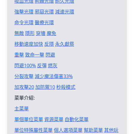
吸血光環
荊棘光環
耐久光環
強擊光環
邪惡光環
減速光環
命令光環
醫療光環
無敵
隱形
穿墻
魔免
移動速度加快
反隱
永久獻祭
重擊
致命一擊
閃避
閃避100%
反彈
燃灰
分裂攻擊
減少魔法傷害33%
加攻擊20
加防禦10
秒殺模式
菜單介紹:
主菜單
單個單位菜單
資源菜單
自動化菜單
單位特殊屬性菜單
個人選項菜單
幫助菜單
其他玩