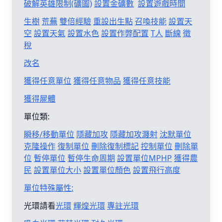
破解英雄限制(礦圖)
設置金礦數
設置遊戲時間
生樹
荒蕪
雙倍經驗
重設出生點
召喚技能
設置天
空
設置天氣
設置水色
設置作弊配置
T人
斷線
徵
稅
改名
獲得任意單位
獲得任意物品
獲得任意技能
獲得屍體
單位類:
瞬移/移動單位
隱藏加攻
隱藏加攻濺射
沈默單位
克隆操作
復制單位
刪除復制標記
控制單位
刪除單
位
暫停單位
暫停生命周期
設置單位MPHP
獲得農
民
設置單位大小
設置單位顏色
設置飛行高度
單位特殊屬性:
光環請看
光環
輝煌光環
專註光環