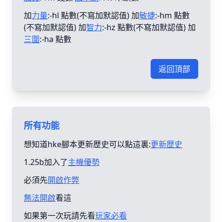
加
力量
:-hl 點數(不寫加默認值) 加
敏捷
:-hm 點數
(不寫加默認值) 加
智力
:-hz 點數(不寫加默認值) 加
三圍
:-ha 點數
返回頂部
所有功能
想知道hke腳本更新歴史可以點這裏:
更新歴史
1.25b加入了
主機優勢
必須先
開啟作弊
無法開啟
看這
如果第一次玩請先看
玩家必看