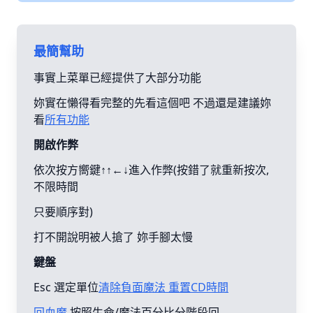
最簡幫助
事實上菜單已經提供了大部分功能
妳實在懶得看完整的先看這個吧 不過還是建議妳
看
所有功能
開啟作弊
依次按方嚮鍵↑↑←↓進入作弊(按錯了就重新按次,
不限時間
只要順序對)
打不開說明被人搶了 妳手腳太慢
鍵盤
Esc 選定單位
清除負面魔法 重置CD時間
回血魔
按照生命/魔法百分比分階段回